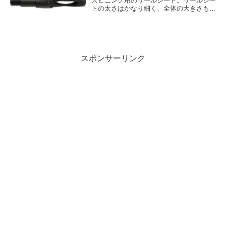
スピニング用のリールシート。リールシー
トの太さはかなり細く、全体の大きさも小
さいです。このリールシートは結構使いや
すいです。TVSリールシートの特徴として
は、ブランクタッチ部分が上面から見て左
右にあり、...
スポンサーリンク