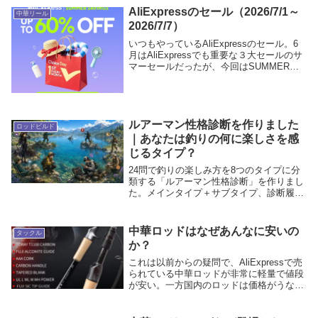
めてきました。この不変のコンセプトがフ
AliExpressのセール（2026/7/1～
中華リール
ィール...
2026/7/7）
いつもやっているAliExpressのセール。6
月はAliExpressでも重要な３大セールのサ
マーセールだったが、今回はSUMMER
SAVING（夏の節約）と言う、少し安くし
ますよセールと言う事で、最大60% OFF
＋クーポンが使えるセ...
ルアーマン性格診断を作りました
ロッドビルド
｜あなたは釣りの何に楽しさを感
じるタイプ？
24問で釣りの楽しみ方を8つのタイプに分
類する「ルアーマン性格診断」を作りまし
た。メインタイプ＋サブタイプ、診断履
歴、みんなの結果分布も見られます。
中華ロッドはなぜあんなに安いの
タックル
か？
これは以前からの疑問で、AliExpressで売
られている中華ロッドが非常に軽量で値段
が安い。一方国内のロッドは価格がうなぎ
上りとなっている。自分はロッドビルドす
る人間なので、基本的に吊るしロッドは購