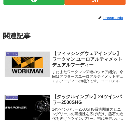
bassmania
関連記事
【フィッシングウェアインプレ】
タックル
ワークマン ユーロアルティメット
デュアルフーディー
またまたワークマン関連のウェア紹介。今
回はアウターのユーロアルティメットデュ
アルフーディーの紹介です。ユーロアルテ
ィメットデュアルフーディーワークマンの
アウターの中でも最強と名高いユーロアル
ティメットデュアルフーディーを釣りの中
【タックルインプレ】24ツインパ
タックル
で使ってみて...
ワー2500SHG
24ツインパワー2500SHG質実剛健スピニ
ングリールの可能性を広げ続け、盤石の進
化を遂げたツインパワー。初代モデルから
現モデルまで一貫して過飾をせず、実釣に
おける耐久性、機能的であることを追い求