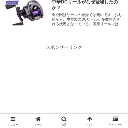
入しない為、実際の使用感については分か
中華DCリールがなぜ登場したの
タックル
ら...
か？
※今回はリールの紹介では無いです。少し
前から、中華製のDCリールが多数発売さ
れる状況となっている。国産リールでは、
DAIWAのIMZなどが最近では登場したが、
その前まではシマノのDCリールが市場を
席捲していた。DCリールは非常に高価
で、試し...
スポンサーリンク
メニュー
ホーム
検索
トップ
サイドバー