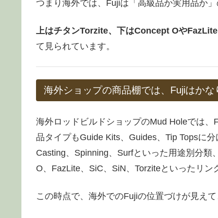
つまり海外では、Fujiは「高級品か実用品か
上はチタンTorzite、下はConcept OやF
て見られています。
海外ショップの商品棚では、Fujiはか
海外ロッドビルドショップのMud Holeでは、
品タイプもGuide Kits、Guides、Tip Tops
Casting、Spinning、Surfといった用途別分
O、FazLite、SiC、SiN、Torziteと
この時点で、海外でのFujiの位置づけが見え