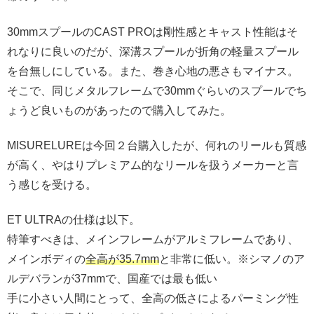
30mmスプールのCAST PROは剛性感とキャスト性能はそ
れなりに良いのだが、深溝スプールが折角の軽量スプール
を台無しにしている。また、巻き心地の悪さもマイナス。
そこで、同じメタルフレームで30mmぐらいのスプールでち
ょうど良いものがあったので購入してみた。
MISURELUREは今回２台購入したが、何れのリールも質感
が高く、やはりプレミアム的なリールを扱うメーカーと言
う感じを受ける。
ET ULTRAの仕様は以下。
特筆すべきは、メインフレームがアルミフレームであり、
メインボディの
全高が35.7mm
と非常に低い。※シマノのア
ルデバランが37mmで、国産では最も低い
手に小さい人間にとって、全高の低さによるパーミング性