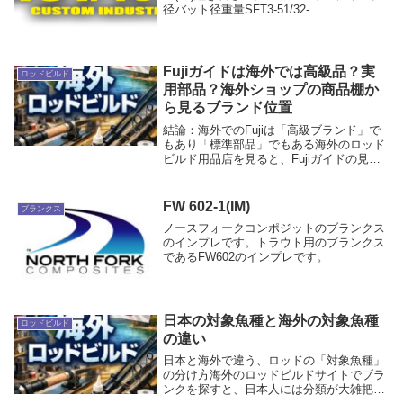
径バット径重量SFT3-51/32-
3/1616.3FastLight1.0934インプレお勧め
度：★★★☆☆用途 ：ダウンショッ
ト、ネコリグ、ライトリグ全般...
Fujiガイドは海外では高級品？実
ロッドビルド
用部品？海外ショップの商品棚か
ら見るブランド位置
結論：海外でのFujiは「高級ブランド」で
もあり「標準部品」でもある海外のロッド
ビルド用品店を見ると、Fujiガイドの見え
方は日本と少し違います。日本では、Fuji
はほぼ標準に近い存在です。「ちゃんとし
たロッドならFujiガイド」「ガイドを...
FW 602-1(IM)
ブランクス
ノースフォークコンポジットのブランクス
のインプレです。トラウト用のブランクス
であるFW602のインプレです。
日本の対象魚種と海外の対象魚種
ロッドビルド
の違い
日本と海外で違う、ロッドの「対象魚種」
の分け方海外のロッドビルドサイトでブラ
ンクを探すと、日本人には分類が大雑把に