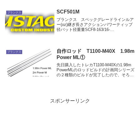
見えることがあります。日本では、アジン
グ、メバリング、エギング、チニング、タ
イラバ、イカメタル、バチコン、ショアジ
SCF501M
ブランクス
ギングといっ...
ブランクス スペックグレードラインルア
ー(oz)継ぎ長さアクションパワーティップ
径バット径重量SCF8-163/16-
3/415’0FastMedium1.3743インプレお勧め
度：★★★★★用途 ：ライトプラッキ
ング、トップフルソリッド...
自作ロッド T1100-M40X 1.98m
ブランクス
Power ML①
先日購入したトレカT1100-M40Xの1.98m
PowerMLのロッドビルドの計画同シリーズ
の２種類のビルドが完了したので、そろそ
ろ着手コンセプト既にロッドが大量にある
ので、用途的に欲しいロッドが無い・・・
そこで、かなり安いブランクスで...
スポンサーリンク