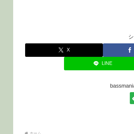
シ
X
LINE
bassma
ホーム