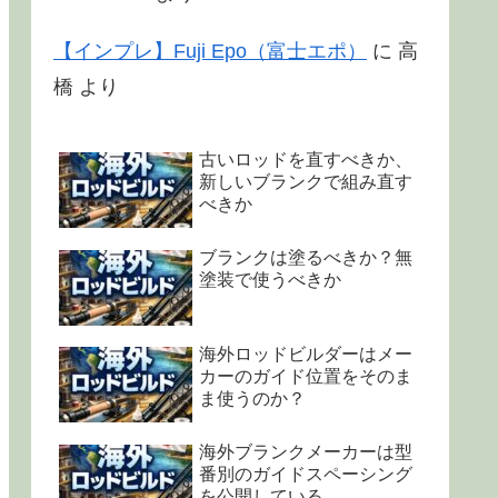
【インプレ】Fuji Epo（富士エポ）
に
高
橋
より
古いロッドを直すべきか、
新しいブランクで組み直す
べきか
ブランクは塗るべきか？無
塗装で使うべきか
海外ロッドビルダーはメー
カーのガイド位置をそのま
ま使うのか？
海外ブランクメーカーは型
番別のガイドスペーシング
を公開している