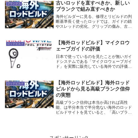
し海外で...
古いロッドを直すべきか、新しい
ブランクス
ブランクで組み直すべきか
海外ビルダーに見る、修理とリビルドの判
断基準長く使ったロッドでは、ガイドの錆
やスレッドの劣化、グリップの傷み、古い
リールシートなどが気になってくる。ガイ
ドだけ交換して使い続けることもできる
が、どうせ直すならグリップやリールシー
【海外ロッドビルド】マイクロウ
ロッドビルド
トまで交換し、...
ェーブガイドの評価
日本で使っているのを見たことが無いガイ
ドシステムである「マイクロウェーブガイ
ド」を実際に販売している海外での評価を
見てみます。マイクロウェーブガイドの評
価独自性は高いが、万能ではないガイドシ
ステムマイクロウェーブガイドはAmerican
【海外ロッドビルド】海外ロッド
ロッドビルド
T...
ビルドから見る高級ブランク信仰
の実態
高級ブランク信仰は本当か高ければ高性
能、は半分本当で半分危ない海外のロッド
ビルドサイトを見ていると、「高いブラン
クほど優秀なのか」という問いに対して、
答えは単純ではありません。Mud Hole は
2026年の記事で、より高価なブランクが自
動...
スポンサーリンク