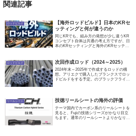
関連記事
【海外ロッドビルド】日本のKRセ
ロッドビルド
ッティングと何が違うのか
同じKRでも、組み方の発想が少し違うKR
コンセプト自体は共通の考え方ですが、日
本のKRセッティングと海外のKRセッティ
ングは、完全に同じではありません。理論
の土台は同じでも、実際にどのガイドを置
くか、どこまで小さくするか、何を優先す
次回作成ロッド（2024～2025）
ロッドビルド
るかで差...
2024年末～2025年で作成するロッドの構
想。アリエクで購入したブランクスでロッ
ドビルドをする予定。のブラックフライデ
ー②/①ベイトフィネスロッド（7フィー
ト）Giu99を載せる為のロッド。過去に購
入していたAliExpressのブランク...
技徳リールシートの海外の評価
リールシート
テーマ国内でカーボン系のリールシートを
見ると、Fujiの技徳シリーズがかなり目立
ちます。通常のリールシートよりかなり高
価でも、「カーボン」「軽量」「高感度」
という要素があるため、国内では高価格の
理由を受け入れやすい面があります。しか