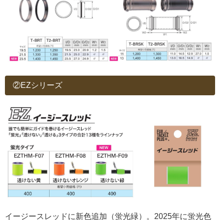
②EZシリーズ
イージースレッドに新色追加（蛍光緑）。2025年に蛍光色