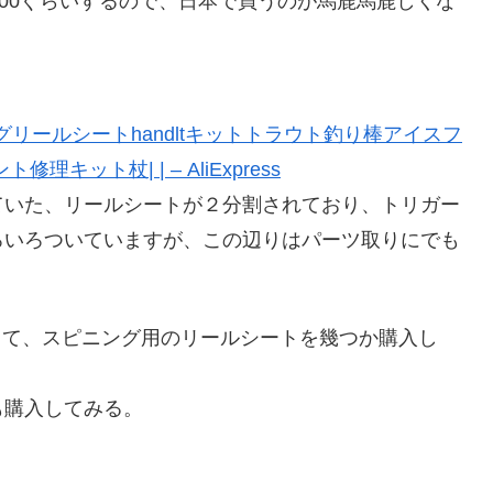
000ぐらいするので、日本で買うのが馬鹿馬鹿しくな
グリールシートhandltキットトラウト釣り棒アイスフ
ット杖| | – AliExpress
ていた、リールシートが２分割されており、トリガー
ろいろついていますが、この辺りはパーツ取りにでも
用として、スピニング用のリールシートを幾つか購入し
も購入してみる。