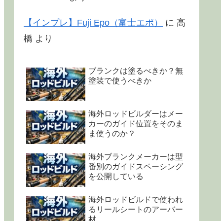
【インプレ】Fuji Epo（富士エポ）
に
高
橋
より
ブランクは塗るべきか？無
塗装で使うべきか
海外ロッドビルダーはメー
カーのガイド位置をそのま
ま使うのか？
海外ブランクメーカーは型
番別のガイドスペーシング
を公開している
海外ロッドビルドで使われ
るリールシートのアーバー
材