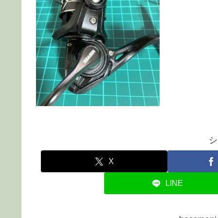
シ
X
LINE