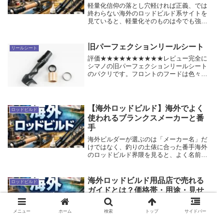
軽量化信仰の落とし穴軽ければ正義、では
終わらない海外のロッドビルド系サイトを
見ていると、軽量化そのものは今でも強く
重視されています。Anglers Resource は高
性能バスロッド論で「不要な素材は削る」
「軽いロッドはより反応が良い」と...
旧パーフェクションリールシート
リールシート
評価★★★★★★★★★★レビュー完全に
シマノの旧パーフェクションリールシート
のパクリです。フロントのフードは色々選
べるようになっています。このリールシー
トは、塚本健太郎氏が開発に関わってお
り、特徴的なリールシート背面の段差は塚
本健太郎の考案...
【海外ロッドビルド】海外でよく
ロッドビルド
使われるブランクスメーカーと番
手
海外ビルダーが選ぶのは「メーカー名」だ
けではなく、釣りの土俵に合った番手海外
のロッドビルド界隈を見ると、よく名前が
出るブランクスメーカーはいくつかに絞ら
れます。ただし、日本のように「このメー
カーが最強」という見られ方より、どの釣
海外ロッドビルド用品店で売れる
ロッドビルド
りで、どの番...
ガイドとは？価格帯・用途・見せ
方から考える
売上ランキングではなく「売り場の作り
メニュー
ホーム
検索
トップ
サイドバー