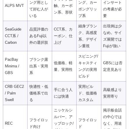
ング用とし
ング、カー
インサート
ALPS MVT
触、カーボ
て好む人が
ボングリッ
の考慮が必
ン系、形状
いる
プ系
要
細身ブラン
出現例は少
SeaGuide
品質評価の
CCT系、カ
ク、高感度
なめ。サイ
CCT系 /
あるFuji以
ーボン、仕
系、デザイ
ズ展開では
Carbon
外の選択肢
上げ
ン重視
Fujiが強い
スピニング/
PacBay
ブランク露
低価格、軽
キャスティ
GBSには否
Minima /
出系・実用
量、実用性
ングの実用
定意見あり
GBS
系
ビルド
CRB GEC2
快適性・低
実用ビル
手に合う人
高級感より
/ Palm
価格系で出
ド、低価格
には快適
実用寄り
Swell
る
カスタム
ニッケルシ
掲示板会話
ルバー、ア
の中心では
フライロッ
フライロッ
REC
ップロック/
なく、用途
ド向け
ド