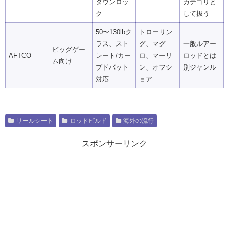
ダウンロッ
カテゴリと
ク
して扱う
50〜130lbク
トローリン
ラス、スト
グ、マグ
一般ルアー
ビッグゲー
AFTCO
レート/カー
ロ、マーリ
ロッドとは
ム向け
ブドバット
ン、オフシ
別ジャンル
対応
ョア
リールシート
ロッドビルド
海外の流行
スポンサーリンク