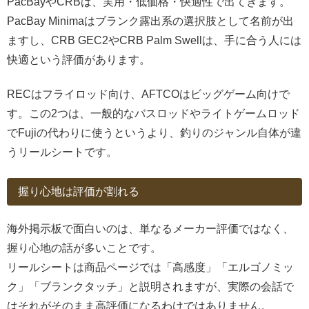
PacBayやCRBは、実用・低価格・快適性で出てきます。
PacBay Minimaはブランク露出系の選択肢として名前が出
ますし、CRB GEC2やCRB Palm Swellは、手に合う人には
快適という評価があります。
RECはフライロッド向け、AFTCOはビッグゲーム向けで
す。この2つは、一般的なバスロッドやライトゲームロッド
でFujiの代わりに使うというより、釣りのジャンル自体が違
うリールシートです。
握り心地は評価が割れる
海外掲示板で面白いのは、単なるメーカー評価ではなく、
握り心地の話が多いことです。
リールシートは商品ページでは「高感度」「エルゴノミッ
ク」「ブランクタッチ」と説明されますが、実際の会話で
はそれがそのまま高評価になるわけではありません。