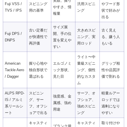
実績、握り
Fuji VSS /
スピニング
汎用スピニ
やフード形
やすさ、情
TVS / IPS
用の基準
ング
状で好みが
報量
出る
サイズ展
古い定番だ
大きめスピ
古く見え
Fuji DPS /
開、手の位
が快適性で
ニング、実
る、嫌う人
DNPS
置を変えや
再評価
用ロッド
もいる
すい
ライト〜中
American
握り心地や
エルゴノミ
量級スピニ
グリップ相
Tackle Aero
独自形状で
ック形状、
ング、個性
性や品質評
/ Dagger
選ばれる
見た目
的なカスタ
価で割れる
ム
ALPS RPD-
スピニン
サーフ、オ
軽量ルアー
強度感、金
IS / アルミ
グ、サー
フショア、
ロッドでは
属感、強め
系リールシ
フ、オフシ
強めスピニ
過剰になり
用途
ート
ョアで出る
ング
やすい
キャスティ
キャスティ
取り付けや
ブランク接