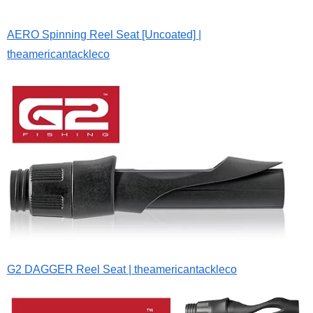
AERO Spinning Reel Seat [Uncoated] |
theamericantackleco
G2 DAGGER Reel Seat | theamericantackleco