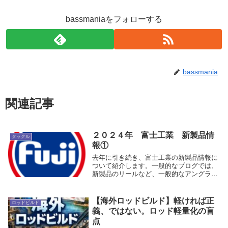
bassmaniaをフォローする
bassmania
関連記事
２０２４年 富士工業 新製品情
タックル
報①
去年に引き続き、富士工業の新製品情報に
ついて紹介します。一般的なブログでは、
新製品のリールなど、一般的なアングラー
が欲しがる情報をアップしますが、このブ
ログは超マニアックな富士工業やロッドビ
ルドに焦点を当てた情報となります。ちな
【海外ロッドビルド】軽ければ正
ロッドビルド
みに今年はフ...
義、ではない。ロッド軽量化の盲
点