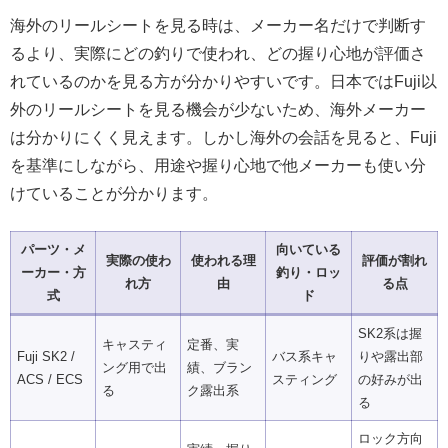
海外のリールシートを見る時は、メーカー名だけで判断す
るより、実際にどの釣りで使われ、どの握り心地が評価さ
れているのかを見る方が分かりやすいです。日本ではFuji以
外のリールシートを見る機会が少ないため、海外メーカー
は分かりにくく見えます。しかし海外の会話を見ると、Fuji
を基準にしながら、用途や握り心地で他メーカーも使い分
けていることが分かります。
パーツ・メ
向いている
実際の使わ
使われる理
評価が割れ
ーカー・方
釣り・ロッ
れ方
由
る点
式
ド
SK2系は握
キャスティ
定番、実
Fuji SK2 /
バス系キャ
りや露出部
ング用で出
績、ブラン
ACS / ECS
スティング
の好みが出
る
ク露出系
る
ロック方向