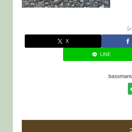
シ
X
LINE
bassma