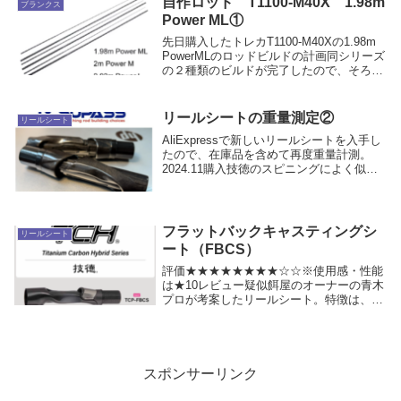
自作ロッド T1100-M40X 1.98m
ブランクス
Power ML①
先日購入したトレカT1100-M40Xの1.98m
PowerMLのロッドビルドの計画同シリーズ
の２種類のビルドが完了したので、そろそ
ろ着手コンセプト既にロッドが大量にある
ので、用途的に欲しいロッドが無い・・・
そこで、かなり安いブランクスで...
リールシートの重量測定②
リールシート
AliExpressで新しいリールシートを入手し
たので、在庫品を含めて再度重量計測。
2024.11購入技徳のスピニングによく似た
リールシート フードあり重量 26.28ｇ
素材はカーボンと樹脂で出来ており、強度
と軽さを実現している。技徳のベイ...
フラットバックキャスティングシ
リールシート
ート（FBCS）
評価★★★★★★★★☆☆※使用感・性能
は★10レビュー疑似餌屋のオーナーの青木
プロが考案したリールシート。特徴は、カ
ーボン強化樹脂と、チタン材を組み合わせ
た新機軸のリールシート。高強度、軽量の
リールシートで、リールシート自体が固い
事で感度も...
スポンサーリンク