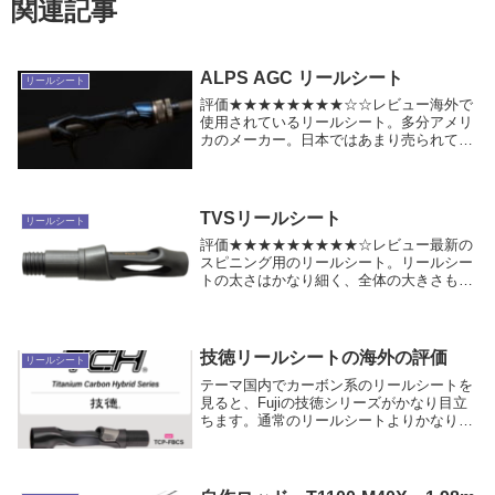
関連記事
ALPS AGC リールシート
リールシート
評価★★★★★★★★☆☆レビュー海外で
使用されているリールシート。多分アメリ
カのメーカー。日本ではあまり売られてい
ません。多分海外から輸入すれば手に入る
でしょう。アメリカでは、細かい内径で販
売されており、8.5mm～15.0mmまで
0.5m...
TVSリールシート
リールシート
評価★★★★★★★★★☆レビュー最新の
スピニング用のリールシート。リールシー
トの太さはかなり細く、全体の大きさも小
さいです。このリールシートは結構使いや
すいです。TVSリールシートの特徴として
は、ブランクタッチ部分が上面から見て左
右にあり、...
技徳リールシートの海外の評価
リールシート
テーマ国内でカーボン系のリールシートを
見ると、Fujiの技徳シリーズがかなり目立
ちます。通常のリールシートよりかなり高
価でも、「カーボン」「軽量」「高感度」
という要素があるため、国内では高価格の
理由を受け入れやすい面があります。しか
し海外で...