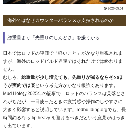
2026.05.01
海外ではなぜカウンターバランスが支持されるのか
総重量より「先重りのしんどさ」を嫌うから
日本ではロッドの評価で「軽いこと」がかなり重視されま
すが、海外のロッドビルド界隈ではそれだけでは終わりま
せん。
むしろ、
総重量が少し増えても、先重りが減るならそのほ
うが実釣では楽
という考え方がかなり根強くあります。
Mud Holeは2025年の記事で、ロッドのバランスは見落とさ
れがちだが、一日使ったときの疲労感や操作のしやすさに
大きく影響すると説明しています。rodbuilding.orgでも、長
時間釣るなら tip heavy を避けるべきだという意見がはっき
り出ています。