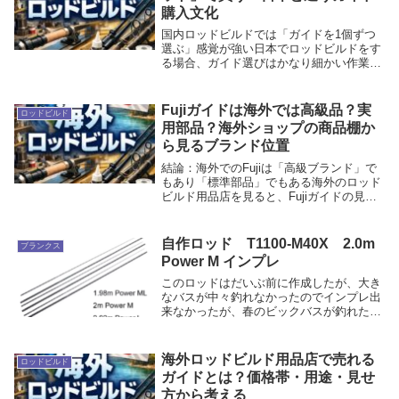
購入文化
国内ロッドビルドでは「ガイドを1個ずつ
選ぶ」感覚が強い日本でロッドビルドをす
る場合、ガイド選びはかなり細かい作業に
なりやすいです。Fujiの型番を調べる。リ
ングサイズを決める。フレーム形状を決め
る。SiC、トルザイト、アルコナイトなど
Fujiガイドは海外では高級品？実
ロッドビルド
を選ぶ...
用部品？海外ショップの商品棚か
ら見るブランド位置
結論：海外でのFujiは「高級ブランド」で
もあり「標準部品」でもある海外のロッド
ビルド用品店を見ると、Fujiガイドの見え
方は日本と少し違います。日本では、Fuji
はほぼ標準に近い存在です。「ちゃんとし
たロッドならFujiガイド」「ガイドを...
自作ロッド T1100-M40X 2.0m
ブランクス
Power M インプレ
このロッドはだいぶ前に作成したが、大き
なバスが中々釣れなかったのでインプレ出
来なかったが、春のビックバスが釣れたの
でインプレする。ロッドの仕様は7.8フィ
ート110.5gのMパワー。高比重ノーシンカ
ー用のロッド。リアグリップは比較的長
海外ロッドビルド用品店で売れる
ロッドビルド
め。ロ...
ガイドとは？価格帯・用途・見せ
方から考える