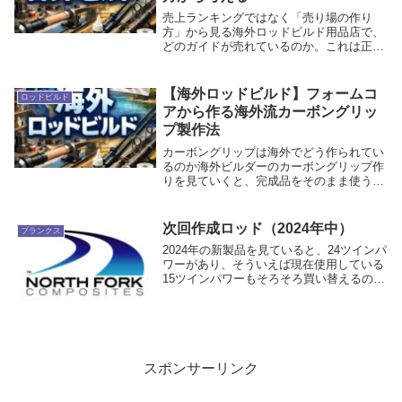
売上ランキングではなく「売り場の作り
方」から見る海外ロッドビルド用品店で、
どのガイドが売れているのか。これは正確
な販売数量が公開されていない限り、外部
から断定することはできません。ただし、
海外ショップの商品棚を見ると、売れやす
【海外ロッドビルド】フォームコ
ロッドビルド
いガイドの条件...
アから作る海外流カーボングリッ
プ製作法
カーボングリップは海外でどう作られてい
るのか海外ビルダーのカーボングリップ作
りを見ていくと、完成品をそのまま使う人
もいますが、実際にはフォームコアを削っ
て形を作り、その上にカーボンスリーブを
被せて仕上げる流れがかなり定番です。
次回作成ロッド（2024年中）
ブランクス
Mud Hol...
2024年の新製品を見ていると、24ツインパ
ワーがあり、そういえば現在使用している
15ツインパワーもそろそろ買い替えるのも
良いかなと思って妄想していると、リール
に付ける新しいロッドが欲しくなり、ブラ
ンクスを購入しました。購入したブランク
ス何...
スポンサーリンク