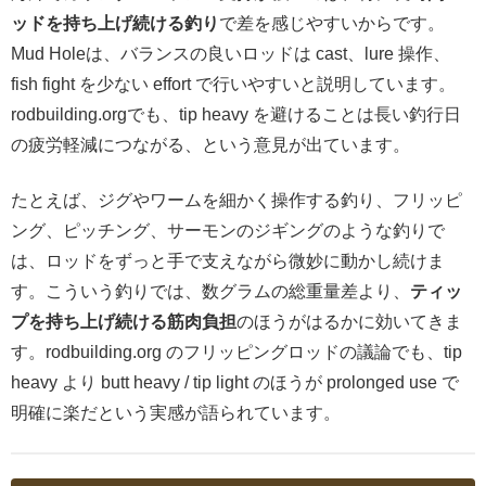
ッドを持ち上げ続ける釣り
で差を感じやすいからです。
Mud Holeは、バランスの良いロッドは cast、lure 操作、
fish fight を少ない effort で行いやすいと説明しています。
rodbuilding.orgでも、tip heavy を避けることは長い釣行日
の疲労軽減につながる、という意見が出ています。
たとえば、ジグやワームを細かく操作する釣り、フリッピ
ング、ピッチング、サーモンのジギングのような釣りで
は、ロッドをずっと手で支えながら微妙に動かし続けま
す。こういう釣りでは、数グラムの総重量差より、
ティッ
プを持ち上げ続ける筋肉負担
のほうがはるかに効いてきま
す。rodbuilding.org のフリッピングロッドの議論でも、tip
heavy より butt heavy / tip light のほうが prolonged use で
明確に楽だという実感が語られています。