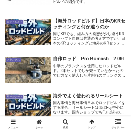
ビルドの紹介です。
【海外ロッドビルド】日本のKRセ
ロッドビルド
ッティングと何が違うのか
同じKRでも、組み方の発想が少し違うKR
コンセプト自体は共通の考え方ですが、日
本のKRセッティングと海外のKRセッティ
ングは、完全に同じではありません。理論
の土台は同じでも、実際にどのガイドを置
くか、どこまで小さくするか、何を優先す
自作ロッド Pro Bomesh 2.09L
ブランクス
るかで差...
中華のブランクスを使用したロッドビル
ド。2本セットでしか売っていなかったの
で仕方なく購入した片割れのブランクスを
使用。ブランクスのスペックは以下。長
さ: 2.09 メートル（6.10フィート）重量:
53 グラム材料: 東レ炭素繊維トップ ...
海外でよく使われるリールシート
リールシート
国内事情と海外事情日本でロッドビルドを
する場合、リールシートはほぼFuji中心に
なります。国内ショップでもFuji以外のリ
ールシートを見る機会は少なく、実質的に
「リールシートを選ぶ＝Fujiの中から選
ぶ」という状態になりやすいです。一方、
メニュー
ホーム
検索
トップ
サイドバー
海...