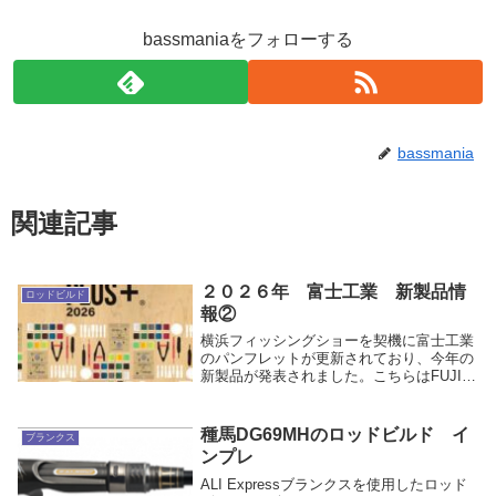
bassmaniaをフォローする
bassmania
関連記事
２０２６年 富士工業 新製品情
ロッドビルド
報②
横浜フィッシングショーを契機に富士工業
のパンフレットが更新されており、今年の
新製品が発表されました。こちらはFUJI
TACKLE PLUS+の情報①技徳関連パーツ
TC-SFLS新しい片軸リール（タイコリー
ル）用のリールシートで、スリムフィ...
種馬DG69MHのロッドビルド イ
ブランクス
ンプレ
ALI Expressブランクスを使用したロッド