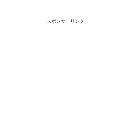
長さから算出した位置ではない。ブランク
型番、スピニングとキャスティングの違
い、推奨ガイド数、各ガイドの位置、場合
によっては使用...
スポンサーリンク