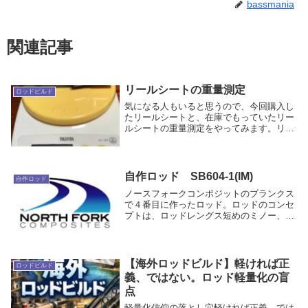
bassmania
関連記事
リールシートの重量測定
ロッドビルド
気になる人もいると思うので、今回購入し
たリールシートと、在庫でもっていたリー
ルシートの重量測定をやってみます。リー
ルシート重量測定ベイト用リールシート
PTSフロントフードを何もつけていなくて
30g大体30gぐらいが標準の重さ。可もな
く、不可...
自作ロッド SB604-1(IM)
自作ロッド
ノースフォークコンポジットのブランクス
で４番目に作ったロッド。ロッドのコンセ
プトは、ロッドレングス短めのミノー、ト
ップ等の操作系ロッド。ブランクスは、ノ
ースフォークコンポジットのなかでも短め
の６フィートが選べるSBシリーズにしま
した。SBブ...
【海外ロッドビルド】軽ければ正
ロッドビルド
義、ではない。ロッド軽量化の盲
点
軽量化信仰の落とし穴軽ければ正義、では