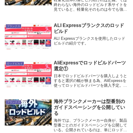
終わらない海外のロッドビルド系サイトを
見ていると、軽量化そのものは今でも強く
重視されています。Anglers Resource は高
性能バスロッド論で「不要な素材は削る」
「軽いロッドはより反応が良い」と...
ALI Expressブランクスのロッド
ブランクス
ビルド
ALI Expressブランクスを使用したロッド
ビルドの紹介です。
AliExpressでロッドビルドパーツ
ロッドビルド
選定①
日本でロッドビルドパーツを購入しようと
すると選択の幅が狭まる為、AliExpressを
使ってロッドビルドパーツを購入予定。ロ
ッドビルドパーツを行う上で、必要となる
パーツとして、ガイド、ブランクス、リー
ルシート、グリップ回り、コスメパーツが
海外ブランクメーカーは型番別の
ブランクス
あ...
ガイドスペーシングを公開してい
る
海外では、ブランクメーカー自身が、製品
型番ごとのガイドスペーシングを公開して
いる。公開されているのは、単にロッドの