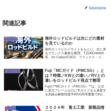
bassmania
関連記事
海外ロッドビルドは次にどの素材
ブランクス
を見ているのか
海外ロッドビルドサイトをもとに、次に来
るブランクス素材を整理。T1100G/M40X
系、Air Carbon/C6O2、フラックス・リネ
ン系、grapheneの現状を比較し、今後の本
命が何かを解説します。
Fuji「MCガイド（PMCSG）」と
ロッドビルド
は？特徴／KWとの違い／RVとの
違いをロッドビルド視点で整理
Fujiの**MCガイド（PMCSG）**は、公式
に直立フレームなのに“Kガイドをも凌駕す
る糸絡み解除性能”KWSG同等重量で約2倍
の強さ（HBSG同等のフレーム強度）次世
代フットデザインを掲げた、次世代“Tangle
Free”ガイドです...
２０２４年 富士工業 新製品情
タックル