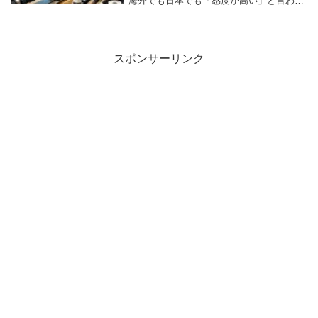
海外でも日本でも「感度が高い」と言われ
ることが多いです。実際、メーカー側も軽
さ、剛性、振動伝達の良さを主な利点とし
て打ち出していますし、海外ビルダーフォ
ーラムでも「...
スポンサーリンク