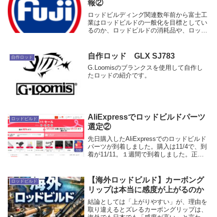
報②
ロッドビルディング関連数年前から富士工
業はロッドビルドの一般化を目標としてい
るのか、ロッドビルドの消耗品や、ロッド
ビルドの道具の新製品開発に力を入れてい
ます。2024年の新製品は、ロッドビルド関
連の主にガイドコーティング関連の製品に
自作ロッド GLX SJ783
自作ロッド
力を入れ...
G.Loomisのブランクスを使用して自作し
たロッドの紹介です。
AliExpressでロッドビルドパーツ
ロッドビルド
選定②
先日購入したAliExpressでのロッドビルド
パーツが到着しました。購入は11/4で、到
着が11/11。１週間で到着しました。正直
早いです。これだと国内の通販とそんなに
変わらないレベル。では到着した品物の検
品をするとどんな感じか？購入した...
【海外ロッドビルド】カーボング
ロッドビルド
リップは本当に感度が上がるのか
結論としては「上がりやすい」が、理由を
取り違えるとズレるカーボングリップは、